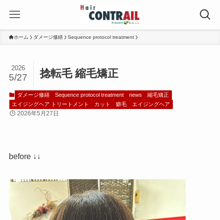
ホーム
ダメージ修繕
Sequence protocol treatment
2026
捻転毛 縮毛矯正
5/27
ダメージ修繕
Sequence protocol treatment
news
縮毛矯正
エイジングヘア トリートメント
カット
癖毛
エイジングヘア
2026年5月27日
before ↓↓