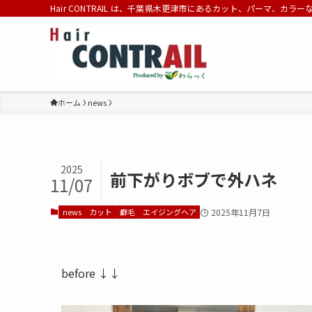
Hair CONTRAIL は、千葉県木更津市にあるカット、パーマ、カラ
ホーム
news
2025
前下がりボブで外ハネ
11/07
news
カット
癖毛
エイジングヘア
2025年11月7日
before ↓↓