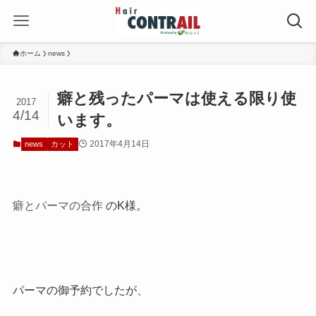
ホーム
news
癖と残ったパーマは使える限り使
2017
4/14
います。
2017年4月14日
news
カット
癖とパーマの合作
のK様。
パーマの御予約でしたが、