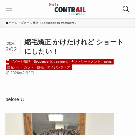
ホーム
ダメージ修繕
Sequence fix treatment
縮毛矯正 かけたけれど ショート
2026
2/02
にしたい！
ダメージ修繕
Sequence fix treatment
ナゾトリートメント
news
国産ヘナ
カット
癖毛
エイジングヘア
2026年2月2日
before ↓↓