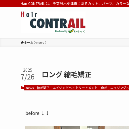
Hair CONTRAIL は、千葉県木更津市にあるカット、パーマ、カラ
ホーム
news
2025
ロング 縮毛矯正
7/26
news
縮毛矯正
エイジングヘア トリートメント
癖毛
エイジング
before ↓↓