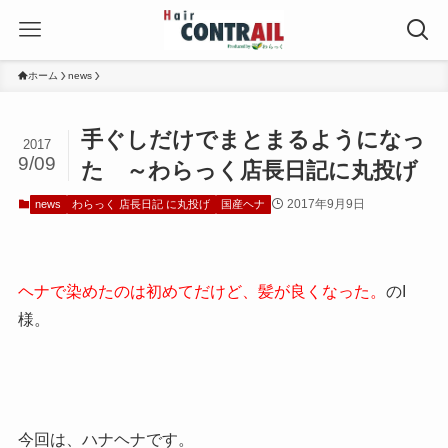
ホーム
news
手ぐしだけでまとまるようになっ
2017
9/09
た ～わらっく店長日記に丸投げ
2017年9月9日
news
わらっく 店長日記 に丸投げ
国産ヘナ
ヘナで染めたのは初めてだけど、髪が良くなった。
のI
様。
今回は、ハナヘナです。