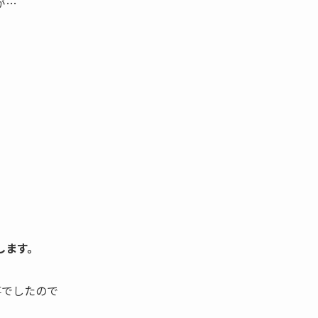
が…
します。
事でしたので