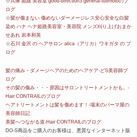
☆
兵庫 姫路 美容室 good-direction3 general-futimotoのブ
ログ
☆
髪が傷まない 傷めないダーメージレス安心安全な白髪
染め ハナ ヘナ姫路美容室・美容院 メンズ刈り上げおまか
せあれ 岩本和英
☆
石川 金沢 の ヘアサロン alica（アリカ）ワキガタ の ブ
ログ
髪の痛み・ダメージヘアのためのヘアケア-どS美容師ブ
ログ
その髪の傷み・・・原因はサロントリートメントかも。-
Hair CONTRAILのブログ
ヘアトリートメントは髪を傷めます！-場末のパーマ屋の
美容師日記
美髪へつながる道-Hair CONTRAILのブログ
DO-S商品をご購入のお客様は、悪質なインターネット販