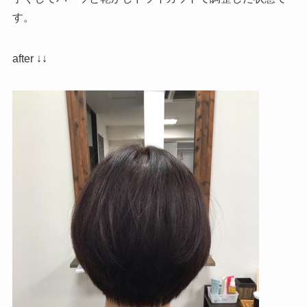
す。
after ↓↓