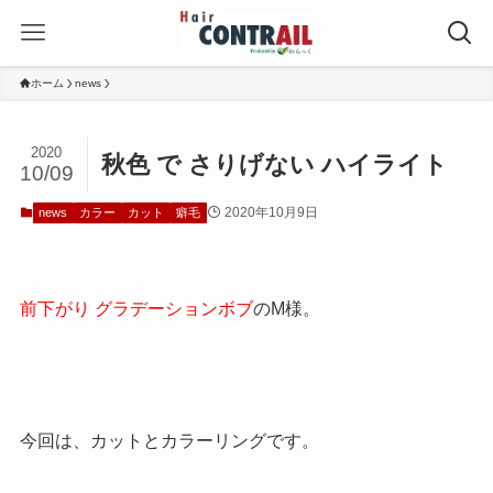
ホーム
news
2020
秋色 で さりげない ハイライト
10/09
2020年10月9日
news
カラー
カット
癖毛
前下がり グラデーションボブ
のM様。
今回は、カットとカラーリングです。