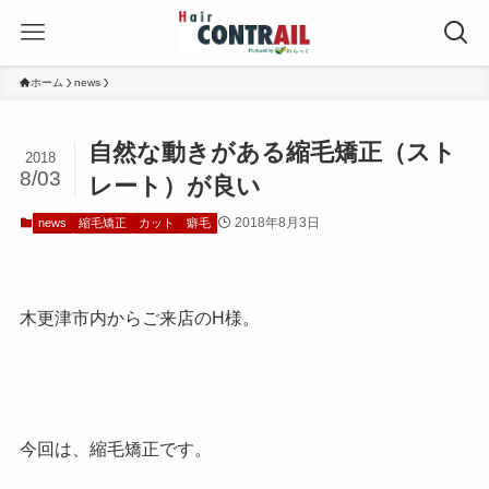
ホーム
news
自然な動きがある縮毛矯正（スト
2018
8/03
レート）が良い
2018年8月3日
news
縮毛矯正
カット
癖毛
木更津市内からご来店のH様。
今回は、縮毛矯正です。