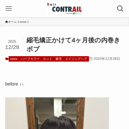
ホーム
news
縮毛矯正かけて4ヶ月後の内巻き
2025
12/28
ボブ
2025年12月28日
news
ハーブカラー
カット
癖毛
エイジングヘア
before ↓↓