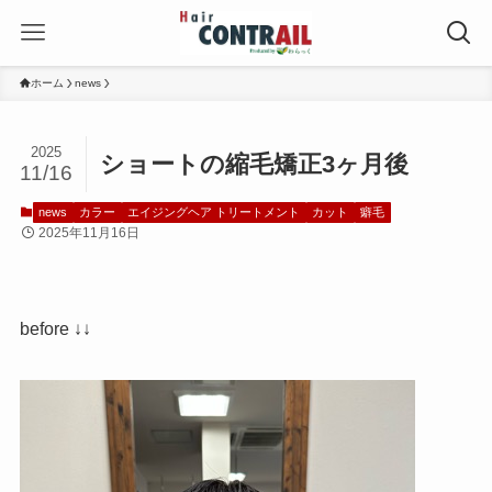
ホーム
news
2025
ショートの縮毛矯正3ヶ月後
11/16
news
カラー
エイジングヘア トリートメント
カット
癖毛
2025年11月16日
before ↓↓