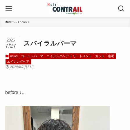
ホーム
news
2025
スパイラルパーマ
7/27
news
コールドパーマ
エイジングヘア トリートメント
カット
癖毛
エイジングヘア
2025年7月27日
before ↓↓