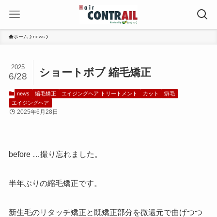
ホーム
news
2025
ショートボブ 縮毛矯正
6/28
news
縮毛矯正
エイジングヘア トリートメント
カット
癖毛
エイジングヘア
2025年6月28日
before …撮り忘れました。
半年ぶりの縮毛矯正です。
新生毛のリタッチ矯正と既矯正部分を微還元で曲げつつ