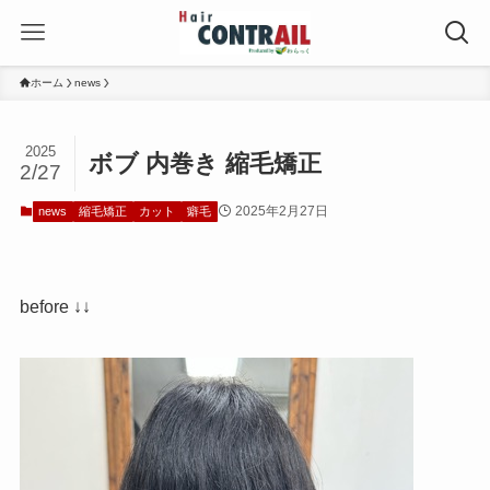
ホーム
news
2025
ボブ 内巻き 縮毛矯正
2/27
2025年2月27日
news
縮毛矯正
カット
癖毛
before ↓↓