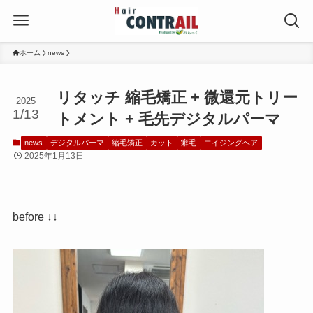
ホーム
news
リタッチ 縮毛矯正 + 微還元トリー
2025
1/13
トメント + 毛先デジタルパーマ
news
デジタルパーマ
縮毛矯正
カット
癖毛
エイジングヘア
2025年1月13日
before ↓↓