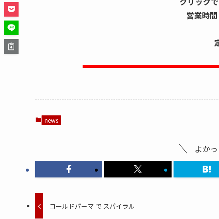
クリックで
営業時間 
土日 
news
よかっ
コールドパーマ で スパイラル