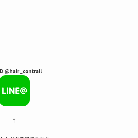
ID @hair_contrail
↑