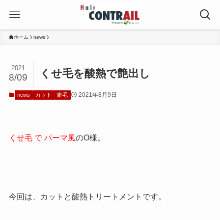
ホーム
news
2021
くせ毛を酸熱で艶出し
8/09
2021年8月9日
news
カット
癖毛
くせ毛 で パーマ風
のO様。
今回は、カットと酸熱トリートメントです。