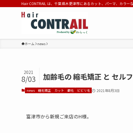
Hair CONTRAIL は、千葉県木更津市にあるカット、パーマ、カラ
ホーム
news
2021
加齢毛の 縮毛矯正 と セル
8/03
news
縮毛矯正
カット
癖毛
ビビリ毛
2021年8月3日
富津市から新規ご来店のH様。