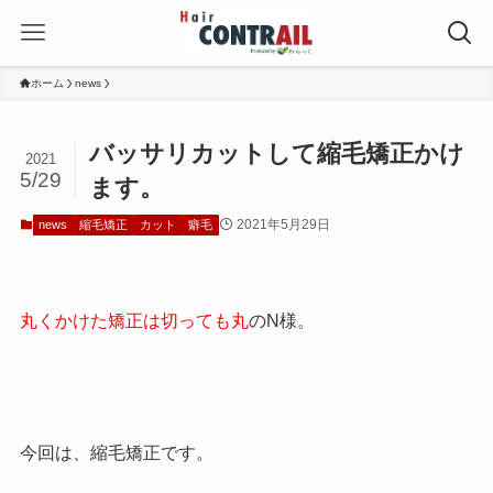
ホーム
news
バッサリカットして縮毛矯正かけ
2021
5/29
ます。
2021年5月29日
news
縮毛矯正
カット
癖毛
丸くかけた矯正は切っても丸
のN様。
今回は、縮毛矯正です。