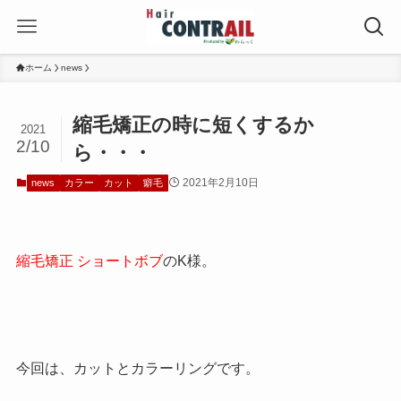
ホーム
news
縮毛矯正の時に短くするか
2021
2/10
ら・・・
2021年2月10日
news
カラー
カット
癖毛
縮毛矯正 ショートボブ
のK様。
今回は、カットとカラーリングです。