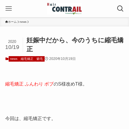
ホーム
news
妊娠中だから、今のうちに縮毛矯
2020
10/19
正
2020年10月19日
news
縮毛矯正
癖毛
縮毛矯正 ふんわり ボブ
のS様改めT様。
今回は、縮毛矯正です。