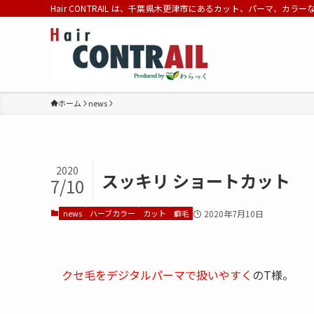
Hair CONTRAIL は、千葉県木更津市にあるカット、パーマ、カラ
ホーム
news
2020
スッキリ ショートカット
7/10
news
ハーブカラー
カット
癖毛
2020年7月10日
クセ毛をデジタルパーマで扱いやすく
のT様。