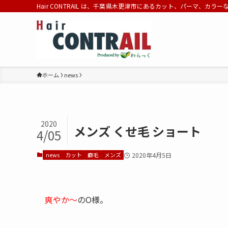
Hair CONTRAIL は、千葉県木更津市にあるカット、パーマ、カラ
ホーム
news
2020
メンズ くせ毛 ショート
4/05
news
カット
癖毛
メンズ
2020年4月5日
爽やか〜
のO様。