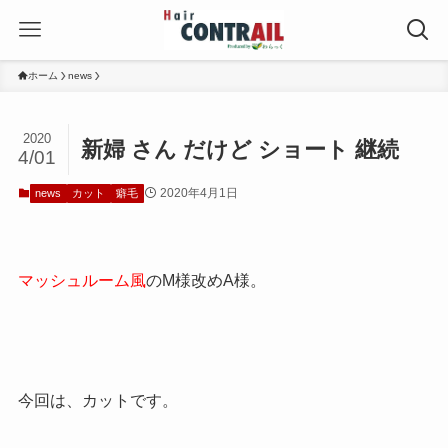
ホーム
news
2020
新婦 さん だけど ショート 継続
4/01
2020年4月1日
news
カット
癖毛
マッシュルーム風
のM様改めA様。
今回は、カットです。