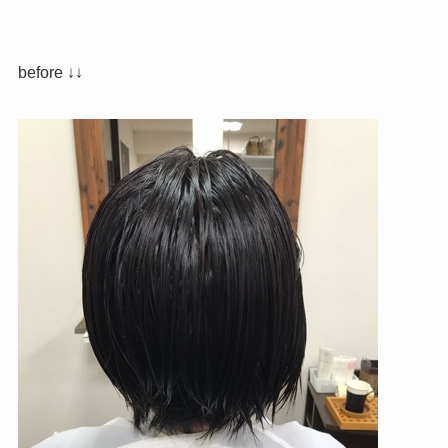
before ↓↓