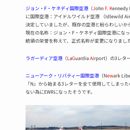
ジョン・F・ケネディ国際空港
（
J
ohn
F
.
K
enned
に国際空港：アイドルワイルド空港 （Idlewild 
決定していましたが、既存の空港と紛らわしいか
現在の名称：ジョン・F・ケネディ国際空港になった
統領の栄誉を称えて、正式名称が変更になりまし
ラガーディア空港
（
L
a
G
uardia
A
irport）の3レ
ニューアーク・リバティー国際空港
（N
ew
a
r
k Li
「N」から始まる3レターを全て使用してしまった
ない為にEWRになったそうです。