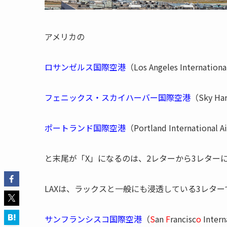
アメリカの
ロサンゼルス国際空港
（Los Angeles Internation
フェニックス・スカイハーバー国際空港
（Sky Har
ポートランド国際空港
（Portland International
と末尾が「X」になるのは、2レターから3レター
LAXは、ラックスと一般にも浸透している3レター
サンフランシスコ国際空港
（
S
an
F
rancisc
o
Inte