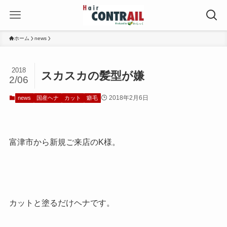
ホーム
news
2018
スカスカの髪型が嫌
2/06
2018年2月6日
news
国産ヘナ
カット
癖毛
富津市から新規ご来店のK様。
カットと塗るだけヘナです。