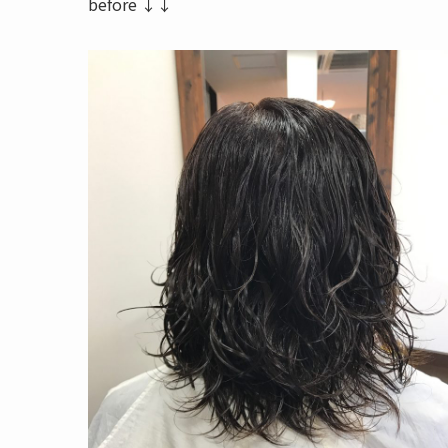
before ↓↓