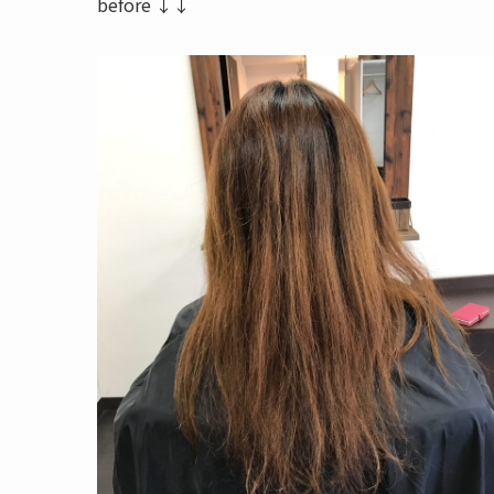
before ↓↓