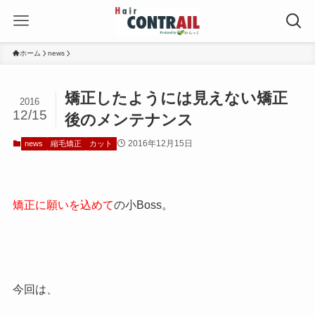
ホーム
news
矯正したようには見えない矯正
2016
12/15
後のメンテナンス
2016年12月15日
news
縮毛矯正
カット
矯正に願いを込めて
の小Boss。
今回は、