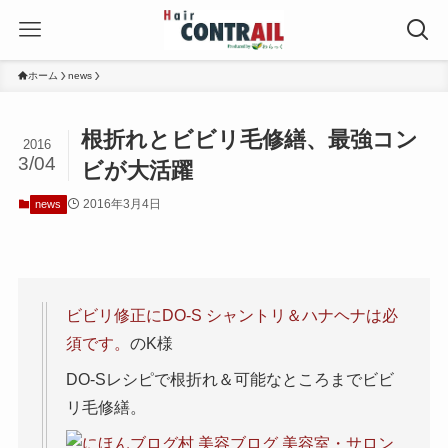
ホーム
news
根折れとビビリ毛修繕、最強コン
2016
3/04
ビが大活躍
2016年3月4日
news
ビビリ修正にDO-S シャントリ＆ハナヘナは必
須です。
のK様
DO-Sレシピで根折れ＆可能なところまでビビ
リ毛修繕。