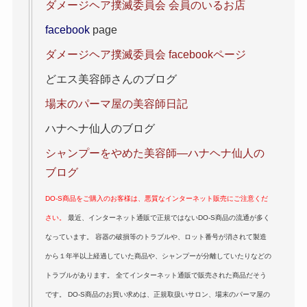
ダメージヘア撲滅委員会 会員のいるお店
facebook
page
ダメージヘア撲滅委員会 facebookページ
どエス美容師さんのブログ
場末のパーマ屋の美容師日記
ハナヘナ仙人のブログ
シャンプーをやめた美容師―ハナヘナ仙人の
ブログ
DO-S商品をご購入のお客様は、悪質なインターネット販売にご注意くだ
さい。
最近、インターネット通販で正規ではないDO-S商品の流通が多く
なっています。 容器の破損等のトラブルや、ロット番号が消されて製造
から１年半以上経過していた商品や、シャンプーが分離していたりなどの
トラブルがあります。 全てインターネット通販で販売された商品だそう
です。 DO-S商品のお買い求めは、正規取扱いサロン、場末のパーマ屋の