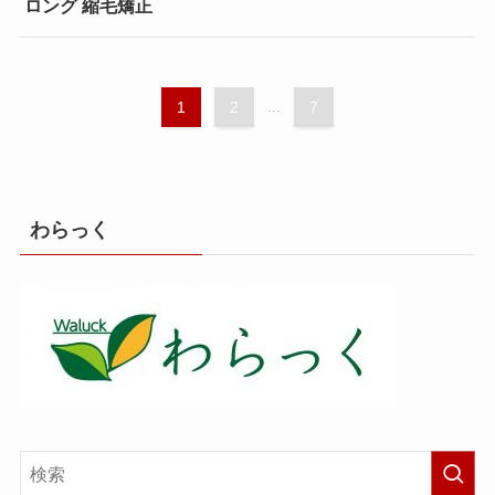
ロング 縮毛矯正
1
2
...
7
わらっく