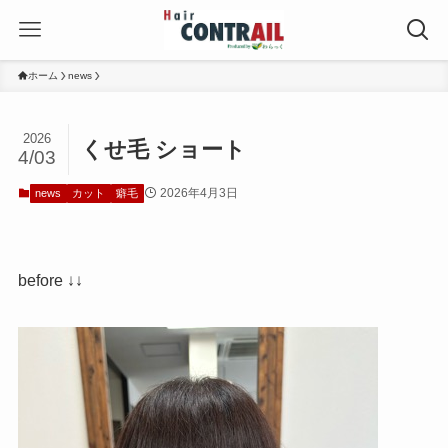
ホーム
news
2026
くせ毛 ショート
4/03
2026年4月3日
news
カット
癖毛
before ↓↓